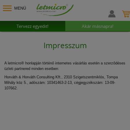
MENÜ
Tervezz egyedit!
Akár másnapra!
Impresszum
A letmicro® honlapján történő internetes vásárlás esetén a szerződéses
üzleti partnered minden esetben:
Horváth & Horváth Consulting Kft., 2310 Szigetszentmiklós, Tompa
Mihály köz 5., adószám: 10341463-2-13, cégjegyzékszám: 13-09-
107662.