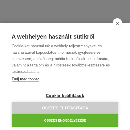
A webhelyen használt sütikről
Cookie-kat használunk a webhely teljesítményével és
használatával kapcsolatos információk gyűjtésére és
elemzésére, a közösségi média funkcióinak biztosítására,
valamint a tartalom és a hirdetések továbbfejlesztésére és
testreszabására.
Tudj meg többet
Cookie-beállítások
ÖSSZES ELUTASÍTÁSA
Augusztus 8.-án szombaton a gyártás és az ügyfélszolgálat
szünetel. Kérjük, figyeld a kosárban a kézbesítési dátumot,
amit ennek megfelelően ajánl az oldal. Az átvevőpontok
ÖSSZES ENGEDÉLYEZÉSE
szombati nyitvatartás szerint tartanak nyitva/zárva!