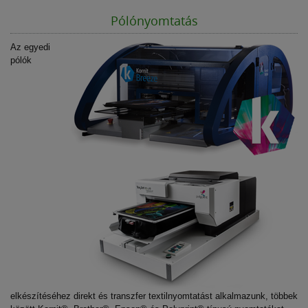
Pólónyomtatás
Az egyedi
pólók
elkészítéséhez direkt és transzfer textilnyomtatást alkalmazunk, többek