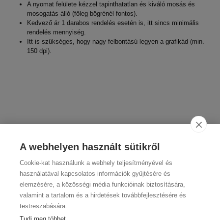
A nyomat felülete kézzel tapinthatatlan és kiváló mosás és
mosogatás álló (főleg bögrénél fontos).
Kedvező ár 1 darabos rendelés esetén is, itt sincs minimális
rendelés mennyiség.
Itt is szükséges, hogy nagy felbontású legyen a grafikád (min.
150 dpi).
A webhelyen használt sütikről
Cookie-kat használunk a webhely teljesítményével és
használatával kapcsolatos információk gyűjtésére és
elemzésére, a közösségi média funkcióinak biztosítására,
valamint a tartalom és a hirdetések továbbfejlesztésére és
testreszabására.
Tudj meg többet