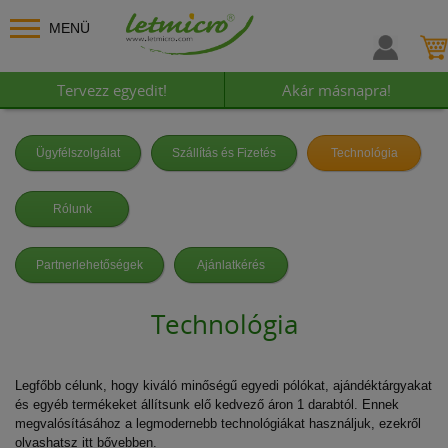
MENÜ
Tervezz egyedit!
Akár másnapra!
Ügyfélszolgálat
Szállítás és Fizetés
Technológia
Rólunk
Partnerlehetőségek
Ajánlatkérés
Technológia
Legfőbb célunk, hogy kiváló minőségű egyedi pólókat, ajándéktárgyakat
és egyéb termékeket állítsunk elő kedvező áron 1 darabtól. Ennek
megvalósításához a legmodernebb technológiákat használjuk, ezekről
olvashatsz itt bővebben.