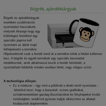
Bögrék, ajándéktárgyak
Bögrék és ajándéktárgyak
esetében szublimációs
nyomtatást használunk,
melynek lényege hogy egy
különleges festékkel egy
speciális papírra kell
nyomtatni az ábrát majd
felhőpréselni a termékre.
Hőpréselésnél csak a festék kerül át a termékre tehát a felület kellemes
lesz. A bögrék és egyéb termékek egy speciális bevonattal
rendelkeznek, amik alkalmassá teszik a festék felvételét, a
nyomtatható felületük minden esetben fehér, vagy világos színű.
A technológia előnyei:
Ez a módszer – úgy mint a pólóknál a direkt textil nyomtatás -
lehetővé teszi, hogy a bonyolult, színes grafikákat,
színátmenetekben gazdag illusztrációkat és fényképeket kiváló
minőségben, rendkívül gyorsan tudjuk elkészíteni az általad
kiválasztott alaptermékre.