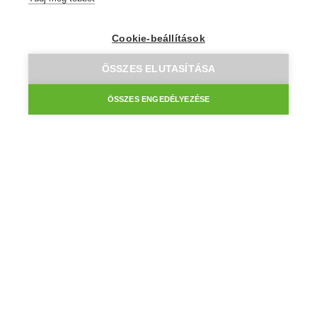
Cookie-beállítások
Augusztus 8.-án szombaton a gyártás és az ügyfélszolgálat
ÖSSZES ELUTASÍTÁSA
szünetel. Kérjük, figyeld a kosárban a kézbesítési dátumot,
amit ennek megfelelően ajánl az oldal. Az átvevőpontok
szombati nyitvatartás szerint tartanak nyitva/zárva!
ÖSSZES ENGEDÉLYEZÉSE
Hírlevélre feliratkozom
CIB Vásárlói tájékoztató
CIB Gyfk