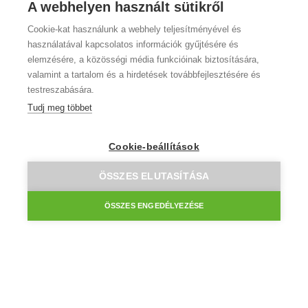
A webhelyen használt sütikről
Cookie-kat használunk a webhely teljesítményével és
használatával kapcsolatos információk gyűjtésére és
elemzésére, a közösségi média funkcióinak biztosítására,
valamint a tartalom és a hirdetések továbbfejlesztésére és
testreszabására.
Tudj meg többet
Cookie-beállítások
Augusztus 8.-án szombaton a gyártás és az ügyfélszolgálat
ÖSSZES ELUTASÍTÁSA
szünetel. Kérjük, figyeld a kosárban a kézbesítési dátumot,
amit ennek megfelelően ajánl az oldal. Az átvevőpontok
ÖSSZES ENGEDÉLYEZÉSE
szombati nyitvatartás szerint tartanak nyitva/zárva!
Hírlevélre feliratkozom