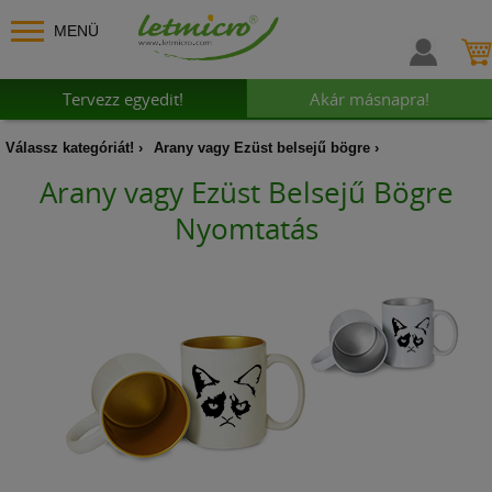
MENÜ
Tervezz egyedit!
Akár másnapra!
Válassz kategóriát!
Arany vagy Ezüst belsejű bögre
Arany vagy Ezüst Belsejű Bögre
Nyomtatás