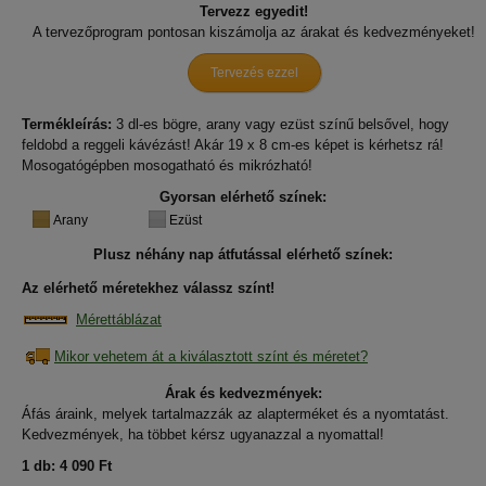
Tervezz egyedit!
A tervezőprogram pontosan kiszámolja az árakat és kedvezményeket!
Tervezés ezzel
Termékleírás:
3 dl-es bögre, arany vagy ezüst színű belsővel, hogy
feldobd a reggeli kávézást! Akár 19 x 8 cm-es képet is kérhetsz rá!
Mosogatógépben mosogatható és mikrózható!
Gyorsan elérhető színek:
Arany
Ezüst
Plusz néhány nap átfutással elérhető színek:
Az elérhető méretekhez válassz színt!
Mérettáblázat
Mikor vehetem át a kiválasztott színt és méretet?
Árak és kedvezmények:
Áfás áraink, melyek tartalmazzák az alapterméket és a nyomtatást.
Kedvezmények, ha többet kérsz ugyanazzal a nyomattal!
1 db:
4 090 Ft