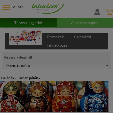
MENÜ
Tervezz egyedit!
Akár másnapra!
Termékek
Galériáról
Feliratkozás
Válassz kategóriát!
Galériák
Orosz pólók